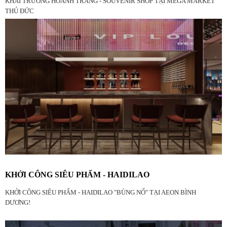
KHAI TRƯƠNG HOÀNH TRÁNG - SOUVENIR SHOP TẠI MEGA MARKET
THỦ ĐỨC
KHỞI CÔNG SIÊU PHẨM - HAIDILAO
KHỞI CÔNG SIÊU PHẨM - HAIDILAO "BÙNG NỔ" TẠI AEON BÌNH
DƯƠNG!