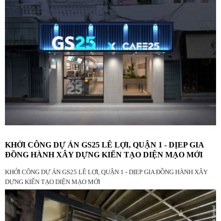
KHỞI CÔNG DỰ ÁN GS25 LÊ LỢI, QUẬN 1 - DỊEP GIA
ĐỒNG HÀNH XÂY DỰNG KIẾN TẠO DIỆN MẠO MỚI
KHỞI CÔNG DỰ ÁN GS25 LÊ LỢI, QUẬN 1 - DỊEP GIA ĐỒNG HÀNH XÂY
DỰNG KIẾN TẠO DIỆN MẠO MỚI