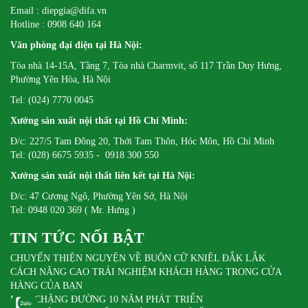
Email : diepgia@difa.vn
Hotline : 0908 640 164
Văn phòng đại diện tại Hà Nội:
Tòa nhà 14-15A, Tầng 7, Tòa nhà Charmvit, số 117 Trần Duy Hưng,
Phường Yên Hòa, Hà Nội
Tel: (024) 7770 0045
Xưởng sản xuất nội thất tại Hồ Chí Minh:
Đ/c: 227/5 Tam Đông 20, Thới Tam Thôn, Hóc Môn, Hồ Chí Minh
Tel: (028) 6675 5935 - 0918 300 550
Xưởng sản xuất nội thất liên kết tại Hà Nội:
Đ/c: 47 Cương Ngô, Phường Yên Sở, Hà Nội
Tel: 0948 020 369 ( Mr. Hưng )
TIN TỨC NỔI BẬT
CHUYẾN THIỆN NGUYỆN VỀ BUÔN CỮ KNIÊL ĐẮK LẮK
CÁCH NÂNG CAO TRẢI NGHIỆM KHÁCH HÀNG TRONG CỬA
HÀNG CỦA BẠN
DIFA CHẶNG ĐƯỜNG 10 NĂM PHÁT TRIỂN