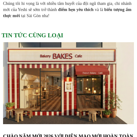
Chúng tôi hi vọng là với nhiều tâm huyết của đội ngũ tham gia, chi nhánh
mới của Yeshi sẽ sớm trở thành
điểm hẹn yêu thích
và là
biểu tượng ẩm
thực mới
tại Sài Gòn nha!
TIN TỨC CÙNG LOẠI
CHÀO NĂM MỚI 2026 VỚI DIỆN MẠO MỚI HOÀN TOÀN