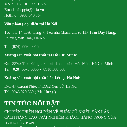
MST: 0 3 1 0 1 7 9 1 8 8
Email : diepgia@difa.vn
Hotline : 0908 640 164
Văn phòng đại diện tại Hà Nội:
Tòa nhà 14-15A, Tầng 7, Tòa nhà Charmvit, số 117 Trần Duy Hưng,
Phường Yên Hòa, Hà Nội
Tel: (024) 7770 0045
Xưởng sản xuất nội thất tại Hồ Chí Minh:
Đ/c: 227/5 Tam Đông 20, Thới Tam Thôn, Hóc Môn, Hồ Chí Minh
Tel: (028) 6675 5935 - 0918 300 550
Xưởng sản xuất nội thất liên kết tại Hà Nội:
Đ/c: 47 Cương Ngô, Phường Yên Sở, Hà Nội
Tel: 0948 020 369 ( Mr. Hưng )
TIN TỨC NỔI BẬT
CHUYẾN THIỆN NGUYỆN VỀ BUÔN CỮ KNIÊL ĐẮK LẮK
CÁCH NÂNG CAO TRẢI NGHIỆM KHÁCH HÀNG TRONG CỬA
HÀNG CỦA BẠN