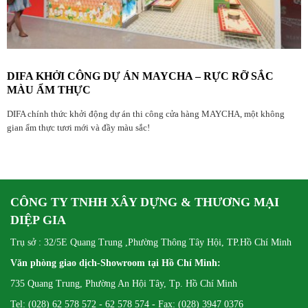
DIFA KHỞI CÔNG DỰ ÁN MAYCHA – RỰC RỠ SẮC
MÀU ẨM THỰC
DIFA chính thức khởi động dự án thi công cửa hàng MAYCHA, một không
gian ẩm thực tươi mới và đầy màu sắc!
CÔNG TY TNHH XÂY DỰNG & THƯƠNG MẠI
DIỆP GIA
Trụ sở : 32/5E Quang Trung ,Phường Thông Tây Hội, TP.Hồ Chí Minh
Văn phòng giao dịch-Showroom tại Hồ Chí Minh:
735 Quang Trung, Phường An Hội Tây, Tp. Hồ Chí Minh
Tel: (028) 62 578 572 - 62 578 574 - Fax: (028) 3947 0376