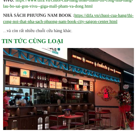
VIVU:
https://www.difa.vn/chuoi-cua-hang/hoan-thanh-thi-cong-nha-hang-
lau-bo-sai-gon-vivu--giga-mall-pham-va-dong.html
NHÀ SÁCH PHƯƠNG NAM BOOK :
https://difa.vn/chuoi-cua-hang/thi-
cong-noi-that-nha-sach-phuong-nam-book-city-saigon-center.html
...và còn rất nhiều chuỗi cửa hàng khác.
TIN TỨC CÙNG LOẠI