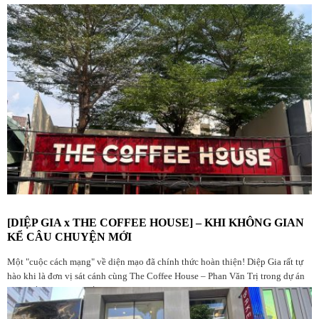
[DIỆP GIA x THE COFFEE HOUSE] – KHI KHÔNG GIAN
KỂ CÂU CHUYỆN MỚI
Một "cuộc cách mạng" về diện mạo đã chính thức hoàn thiện! Diệp Gia rất tự
hào khi là đơn vị sát cánh cùng The Coffee House – Phan Văn Trị trong dự án
nâng cấp không gian lần này