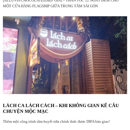
[ALLUVIA CHOCOLATExDIỆP GIA] – THẦN TỐC 12 NGÀY ĐÊM CHO
MỘT CỬA HÀNG FLAGSHIP GIỮA TRUNG TÂM SÀI GÒN
LÁCH CA LÁCH CÁCH – KHI KHÔNG GIAN KỂ CÂU
CHUYỆN MỘC MẠC
Thêm một công trình tâm huyết nữa chính thức được DIFA bàn giao!