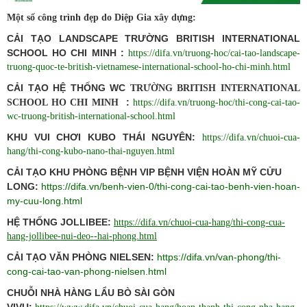
Một số công trình đẹp do Diệp Gia xây dựng:
CẢI TẠO LANDSCAPE TRƯỜNG BRITISH INTERNATIONAL
SCHOOL HO CHI MINH :
https://difa.vn/truong-hoc/cai-tao-landscape-
truong-quoc-te-british-vietnamese-international-school-ho-chi-minh.html
CẢI TẠO HỆ THỐNG WC
TRƯỜNG BRITISH INTERNATIONAL
:
SCHOOL HO CHI MINH
https://difa.vn/truong-hoc/thi-cong-cai-tao-
wc-truong-british-international-school.html
KHU VUI CHƠI KUBO THÁI NGUYÊN:
https://difa.vn/chuoi-cua-
hang/thi-cong-kubo-nano-thai-nguyen.html
CẢI TẠO KHU PHÒNG BỆNH VIP BỆNH VIỆN HOÀN MỸ CỬU
LONG:
https://difa.vn/benh-vien-0/thi-cong-cai-tao-benh-vien-hoan-
my-cuu-long.html
HỆ THỐNG JOLLIBEE:
https://difa.vn/chuoi-cua-hang/thi-cong-cua-
hang-jollibee-nui-deo--hai-phong.html
CẢI TẠO VĂN PHÒNG NIELSEN:
https://difa.vn/van-phong/thi-
cong-cai-tao-van-phong-nielsen.html
CHUỖI NHÀ HÀNG LẨU BÒ SÀI GÒN