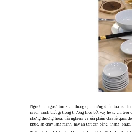
Ngược lại người tìm kiếm thông qua những điểm tựa họ thấu 
muốn mình biết gì trong thương hiệu bởi vậy họ sẽ chi tiêu
những thương hiệu, trải nghiệm và sản phẩm chia sẻ quan đ
phúc, ăn chay lành mạnh, hay ăn thịt cân bằng. (hạnh phúc