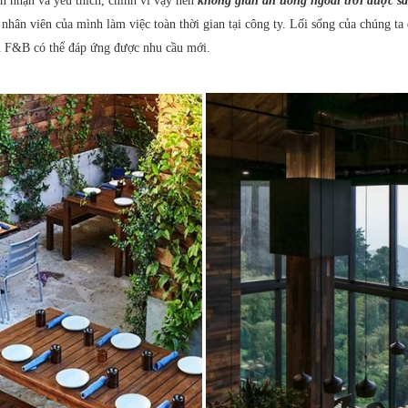
ón nhận và yêu thích, chính vì vậy nên
không gian ăn uống ngoài trời được s
nhân viên của mình làm việc toàn thời gian tại công ty. Lối sống của chúng ta đ
nh F&B có thể đáp ứng được nhu cầu mới.