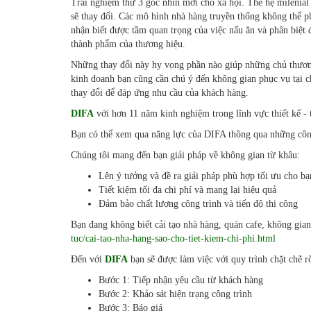
Trải nghiệm thứ 3 góc nhìn mới cho xã hội. Thế hệ milenial 
sẽ thay đổi. Các mô hình nhà hàng truyền thống không thể p
nhận biết được tầm quan trọng của việc nấu ăn và phân biệ
thành phẩm của thương hiệu.
Những thay đổi này hy vọng phần nào giúp những chủ thương
kinh doanh bạn cũng cần chú ý đến không gian phục vụ tại 
thay đổi để đáp ứng nhu cầu của khách hàng.
DIFA
với hơn 11 năm kinh nghiệm trong lĩnh vực thiết kế -
Bạn có thể xem qua năng lực của DIFA thông qua những công
Chúng tôi mang đến bạn giải pháp về không gian từ khâu:
Lên ý tưởng và đề ra giải pháp phù hợp tối ưu cho bạ
Tiết kiệm tối đa chi phí và mang lại hiệu quả
Đảm bảo chất lượng công trình và tiến độ thi công
Bạn đang không biết cải tạo nhà hàng, quán cafe, không gian
tuc/cai-tao-nha-hang-sao-cho-tiet-kiem-chi-phi.html
Đến với
DIFA
bạn sẽ được làm việc với quy trình chặt chẽ 
Bước 1: Tiếp nhận yêu cầu từ khách hàng
Bước 2: Khảo sát hiện trạng công trình
Bước 3: Báo giá