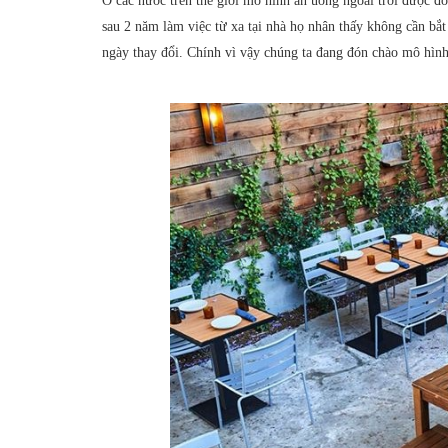
Ở các nước trên thế giới mô hình ăn uống ngoài trời được đ
sau 2 năm làm việc từ xa tại nhà họ nhân thấy không cần bắt 
ngày thay đổi. Chính vì vậy chúng ta đang đón chào mô hì