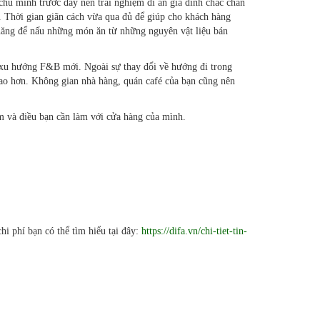
 chú mình trước đây nên trải nghiệm đi ăn gia đình chắc chắn
. Thời gian giãn cách vừa qua đủ để giúp cho khách hàng
 năng để nấu những món ăn từ những nguyên vật liệu bán
 xu hướng F&B mới. Ngoài sự thay đổi về hướng đi trong
cao hơn. Không gian nhà hàng, quán café của bạn cũng nên
ểm và điều bạn cần làm với cửa hàng của mình.
hi phí bạn có thể tìm hiểu tại đây:
https://difa.vn/chi-tiet-tin-