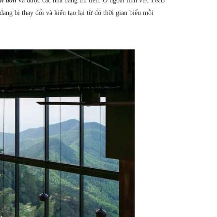
ăn đón
và được các nhà hàng ưu tiên. Ở ngoài lĩnh vực F&B
ang bị thay đổi và kiến tạo lại từ đó thời gian biểu mỗi