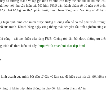
nay đã trưởng thành và lập gia đình và sinh con thay thế cho thế hệ bố mẹ, cô
hù hợp với nhu cầu hiện tại. Mô hình F&B bán thành phẩm sẽ trở nên phổ biến
t được chất lượng của thực phẩm tươi, thực phẩm đông lạnh. Và cũng có đủ kỹ
 hiệu định hình cho mình được hướng đi đúng đắn để có thể phát triển trong
chỗ của mình. Khách hàng ngày càng thông thái nên yêu cầu trải nghiệm cũng 
 thi công – cải tạo nhiều cửa hàng F&B. Chúng tôi nắm bắt được những ưu đi
 trình đã thực hiện tai đây:
https://difa.vn/ct/noi-that-dep.html
n
 kinh doanh của mình bắt đầu từ đâu và làm sao để hiệu quả mà vẫn tiết kiệm c
rõ ràng từ khâu tiếp nhận thông tin cho đến khi hoàn thành dự án.