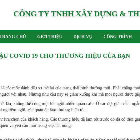
CÔNG TY TNHH XÂY DỰNG & TH
TRANG CHỦ
GIỚI THIỆU
DỊCH VỤ
CÔNG TRÌNH
ẬU COVID 19 CHO THƯƠNG HIỆU CỦA BẠN
lại là cột mốc đánh dấu sự trở lại của trạng thái bình thường mới. Phải chăn
i người với nhau. Nhưng nhu cầu này sẽ giảm xuống khi mà mọi người được gặ
ở đâu, không thể cùng một lúc ngồi nhiều quán cafe. Ở các đợt giãn cách ngắ
i nghiệm ngồi, các quán đc làm thương hiệu tốt.
sự lựa chọn của khách hàng. Các thương hiệu đã làm tốt trước đó đã có thời gi
 quen và yêu cầu mới trong việc ăn uống.