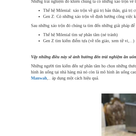
Những trải nghiệm đó khiến chúng ta có những xáo trộn về 
Thế hệ Milenial: xáo trộn về giá trị bản thân, giá trị 
Gen Z: Có những xáo trộn về định hướng công việc k
Sau những xáo trộn đó chúng ta tìm đến những giải pháp để g
Thế hệ Milenial tìm sự phân tâm (né tránh)
Gen Z tìm kiếm điểm tựa (về tốn giáo, xem tử vi,...)
Vậy những điều này sẽ ảnh hưởng đến trải nghiệm ăn uố
Những người tìm kiếm đến sự phân tâm họ chọn những thương
hình ăn uống tại nhà hàng mà nó còn là mô hình ăn uống cao
Manwah
,.. áp dụng một cách hiệu quả.