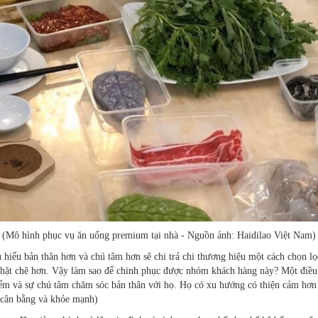
(Mô hình phục vụ ăn uống premium tại nhà - Nguồn ảnh: Haidilao Việt Nam)
hiểu bản thân hơn và chú tâm hơn sẽ chi trả chi thương hiệu một cách chọn l
 chặt chẽ hơn. Vậy làm sao để chinh phục được nhóm khách hàng này? Một điều 
iểm và sự chú tâm chăm sóc bản thân với họ. Họ có xu hướng có thiện cảm hơn
, cân bằng và khỏe mạnh)