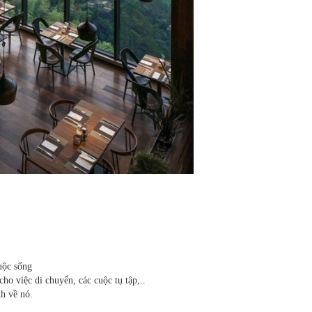
cuộc sống
ho việc di chuyển, các cuộc tụ tập,..
nh về nó.