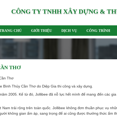
CÔNG TY TNHH XÂY DỰNG & TH
TRANG CHỦ
GIỚI THIỆU
DỊCH VỤ
CÔNG TRÌNH
CẦN THƠ
 Cần Thơ
e Bình Thủy Cần Thơ do Diệp Gia thi công và xây dựng.
 năm 2005. Kể từ đó, Jollibee đã nỗ lực hết mình để mang đến các gi
ệt Nam trải rộng trên toàn quốc. Jollibee không đơn thuần phục vụ n
ời không gian ấm áp, sang trọng để ai cũng được thưởng thức ẩm thực