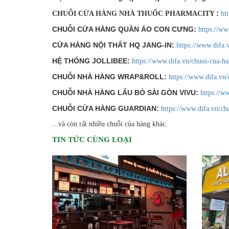
:
CHUỖI CỬA HÀNG NHÀ THUỐC PHARMACITY
ht
CHUỖI CỬA HÀNG QUẦN ÁO CON CƯNG:
https://w
CỬA HÀNG NỘI THẤT HQ JANG-IN:
https://www.difa
HỆ THỐNG JOLLIBEE:
https://www.difa.vn/chuoi-cua-ha
CHUỖI NHÀ HÀNG WRAP&ROLL:
https://www.difa.vn
CHUỖI NHÀ HÀNG LẨU BÒ SÀI GÒN VIVU:
https://w
CHUỖI CỬA HÀNG GUARDIAN:
https://www.difa.vn/ch
...và còn rất nhiều chuỗi của hàng khác.
TIN TỨC CÙNG LOẠI