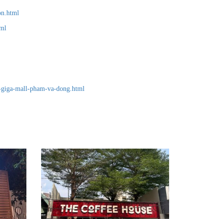
on.html
tml
--giga-mall-pham-va-dong.html