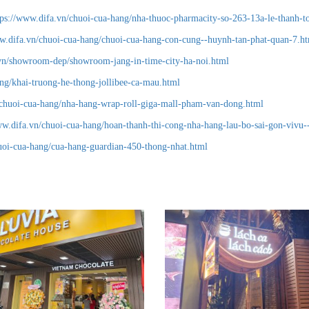
tps://www.difa.vn/chuoi-cua-hang/nha-thuoc-pharmacity-so-263-13a-le-thanh-t
ww.difa.vn/chuoi-cua-hang/chuoi-cua-hang-con-cung--huynh-tan-phat-quan-7.h
.vn/showroom-dep/showroom-jang-in-time-city-ha-noi.html
ng/khai-truong-he-thong-jollibee-ca-mau.html
/chuoi-cua-hang/nha-hang-wrap-roll-giga-mall-pham-van-dong.html
ww.difa.vn/chuoi-cua-hang/hoan-thanh-thi-cong-nha-hang-lau-bo-sai-gon-vivu
uoi-cua-hang/cua-hang-guardian-450-thong-nhat.html