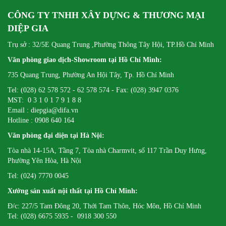
CÔNG TY TNHH XÂY DỰNG & THƯƠNG MẠI
DIỆP GIA
Trụ sở : 32/5E Quang Trung ,Phường Thông Tây Hội, TP.Hồ Chí Minh
Văn phòng giao dịch-Showroom tại Hồ Chí Minh:
735 Quang Trung, Phường An Hội Tây, Tp. Hồ Chí Minh
Tel: (028) 62 578 572 - 62 578 574 - Fax: (028) 3947 0376
MST: 0 3 1 0 1 7 9 1 8 8
Email : diepgia@difa.vn
Hotline : 0908 640 164
Văn phòng đại diện tại Hà Nội:
Tòa nhà 14-15A, Tầng 7, Tòa nhà Charmvit, số 117 Trần Duy Hưng,
Phường Yên Hòa, Hà Nội
Tel: (024) 7770 0045
Xưởng sản xuất nội thất tại Hồ Chí Minh:
Đ/c: 227/5 Tam Đông 20, Thới Tam Thôn, Hóc Môn, Hồ Chí Minh
Tel: (028) 6675 5935 - 0918 300 550