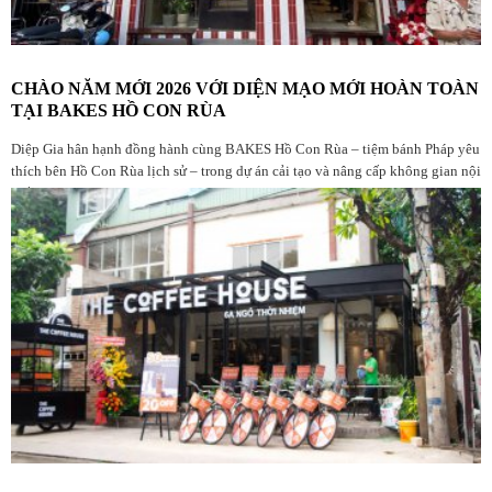
CHÀO NĂM MỚI 2026 VỚI DIỆN MẠO MỚI HOÀN TOÀN
TẠI BAKES HỒ CON RÙA
Diệp Gia hân hạnh đồng hành cùng BAKES Hồ Con Rùa – tiệm bánh Pháp yêu
thích bên Hồ Con Rùa lịch sử – trong dự án cải tạo và nâng cấp không gian nội
thất