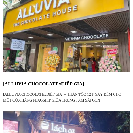
[ALLUVIA CHOCOLATExDIỆP GIA]
[ALLUVIA CHOCOLATExDIỆP GIA] – THẦN TỐC 12 NGÀY ĐÊM CHO
MỘT CỬA HÀNG FLAGSHIP GIỮA TRUNG TÂM SÀI GÒN