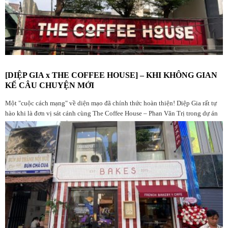
[DIỆP GIA x THE COFFEE HOUSE] – KHI KHÔNG GIAN
KỂ CÂU CHUYỆN MỚI
Một "cuộc cách mạng" về diện mạo đã chính thức hoàn thiện! Diệp Gia rất tự
hào khi là đơn vị sát cánh cùng The Coffee House – Phan Văn Trị trong dự án
nâng cấp không gian lần này