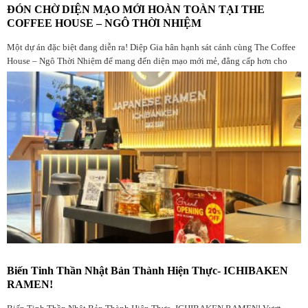
ĐÓN CHỜ DIỆN MẠO MỚI HOÀN TOÀN TẠI THE
COFFEE HOUSE – NGÔ THỜI NHIỆM
Một dự án đặc biệt đang diễn ra! Diệp Gia hân hạnh sát cánh cùng The Coffee
House – Ngô Thời Nhiệm để mang đến diện mạo mới mẻ, đẳng cấp hơn cho
không gian quen thuộc
Biến Tinh Thần Nhật Bản Thành Hiện Thực- ICHIBAKEN
RAMEN!