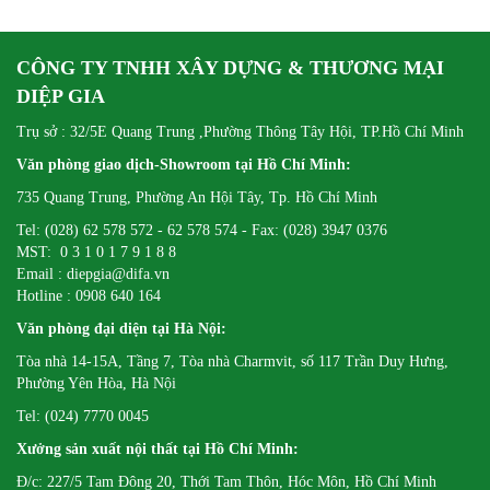
CÔNG TY TNHH XÂY DỰNG & THƯƠNG MẠI
DIỆP GIA
Trụ sở : 32/5E Quang Trung ,Phường Thông Tây Hội, TP.Hồ Chí Minh
Văn phòng giao dịch-Showroom tại Hồ Chí Minh:
735 Quang Trung, Phường An Hội Tây, Tp. Hồ Chí Minh
Tel: (028) 62 578 572 - 62 578 574 - Fax: (028) 3947 0376
MST: 0 3 1 0 1 7 9 1 8 8
Email : diepgia@difa.vn
Hotline : 0908 640 164
Văn phòng đại diện tại Hà Nội:
Tòa nhà 14-15A, Tầng 7, Tòa nhà Charmvit, số 117 Trần Duy Hưng,
Phường Yên Hòa, Hà Nội
Tel: (024) 7770 0045
Xưởng sản xuất nội thất tại Hồ Chí Minh:
Đ/c: 227/5 Tam Đông 20, Thới Tam Thôn, Hóc Môn, Hồ Chí Minh