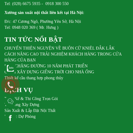
Tel: (028) 6675 5935 - 0918 300 550
Xưởng sản xuất nội thất liên kết tại Hà Nội:
Đ/c: 47 Cương Ngô, Phường Yên Sở, Hà Nội
Tel: 0948 020 369 ( Mr. Hưng )
TIN TỨC NỔI BẬT
CHUYẾN THIỆN NGUYỆN VỀ BUÔN CỮ KNIÊL ĐẮK LẮK
CÁCH NÂNG CAO TRẢI NGHIỆM KHÁCH HÀNG TRONG CỬA
HÀNG CỦA BẠN
DIFA CHẶNG ĐƯỜNG 10 NĂM PHÁT TRIỂN
CÁCH XÂY DỰNG GIẾNG TRỜI CHO NHÀ ỐNG
Thiết kế cầu thang hợp phong thủy
DỊCH VỤ
Thiết Kế & Thi Công Trọn Gói
Thi Công Xây Dựng
Sản Xuất & Lắp Đặt Nội Thất
Pin Sạc Dự Phòng