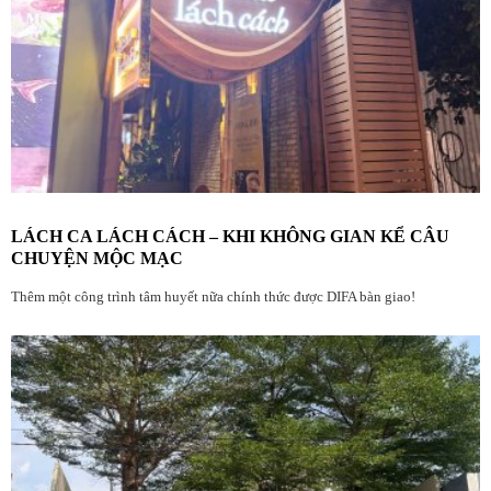
LÁCH CA LÁCH CÁCH – KHI KHÔNG GIAN KỂ CÂU
CHUYỆN MỘC MẠC
Thêm một công trình tâm huyết nữa chính thức được DIFA bàn giao!