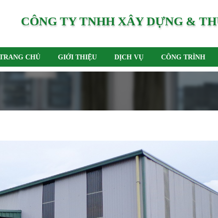
CÔNG TY TNHH XÂY DỰNG & TH
TRANG CHỦ
GIỚI THIỆU
DỊCH VỤ
CÔNG TRÌNH