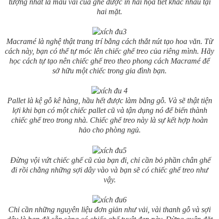
tượng nhất là mẫu vải của ghế được in hai họa tiết khác nhau tại
hai mặt.
Macramé là nghệ thật trang trí bằng cách thắt nút tạo hoa văn. Từ
cách này, bạn có thể tự móc lên chiếc ghế treo của riêng mình. Hãy
học cách tự tạo nên chiếc ghế treo theo phong cách Macramé để
sở hữu một chiếc trong gia đình bạn.
Pallet là kệ gỗ kê hàng, hầu hết được làm bằng gỗ. Và sẽ thật tiện
lợi khi bạn có một chiếc pallet cũ và tận dụng nó để biến thành
chiếc ghế treo trong nhà. Chiếc ghế treo này là sự kết hợp hoàn
hảo cho phòng ngủ.
Đừng vội vứt chiếc ghế cũ của bạn đi, chỉ cần bỏ phần chân ghế
đi rồi chằng những sợi dây vào và bạn sẽ có chiếc ghế treo như
vậy.
Chỉ cần những nguyên liệu đơn giản như vải, vài thanh gỗ và sợi