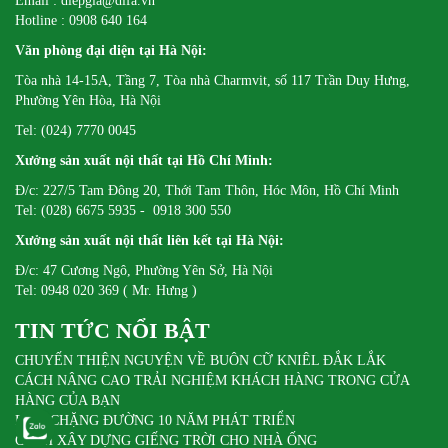
Email : diepgia@difa.vn
Hotline : 0908 640 164
Văn phòng đại diện tại Hà Nội:
Tòa nhà 14-15A, Tầng 7, Tòa nhà Charmvit, số 117 Trần Duy Hưng,
Phường Yên Hòa, Hà Nội
Tel: (024) 7770 0045
Xưởng sản xuất nội thất tại Hồ Chí Minh:
Đ/c: 227/5 Tam Đông 20, Thới Tam Thôn, Hóc Môn, Hồ Chí Minh
Tel: (028) 6675 5935 - 0918 300 550
Xưởng sản xuất nội thất liên kết tại Hà Nội:
Đ/c: 47 Cương Ngô, Phường Yên Sở, Hà Nội
Tel: 0948 020 369 ( Mr. Hưng )
TIN TỨC NỔI BẬT
CHUYẾN THIỆN NGUYỆN VỀ BUÔN CỮ KNIÊL ĐẮK LẮK
CÁCH NÂNG CAO TRẢI NGHIỆM KHÁCH HÀNG TRONG CỬA
HÀNG CỦA BẠN
DIFA CHẶNG ĐƯỜNG 10 NĂM PHÁT TRIỂN
CÁCH XÂY DỰNG GIẾNG TRỜI CHO NHÀ ỐNG