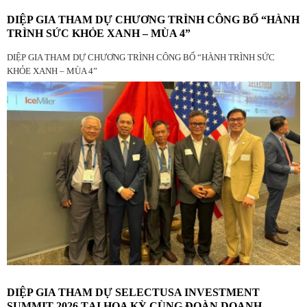
DIỆP GIA THAM DỰ CHƯƠNG TRÌNH CÔNG BỐ “HÀNH
TRÌNH SỨC KHỎE XANH – MÙA 4”
DIỆP GIA THAM DỰ CHƯƠNG TRÌNH CÔNG BỐ “HÀNH TRÌNH SỨC
KHỎE XANH – MÙA 4”
DIỆP GIA THAM DỰ SELECTUSA INVESTMENT
SUMMIT 2026 TẠI HOA KỲ CÙNG ĐOÀN DOANH