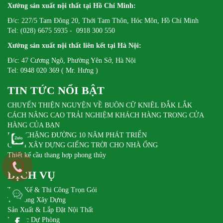
Xưởng sản xuất nội thất tại Hồ Chí Minh:
Đ/c: 227/5 Tam Đông 20, Thới Tam Thôn, Hóc Môn, Hồ Chí Minh
Tel: (028) 6675 5935 - 0918 300 550
Xưởng sản xuất nội thất liên kết tại Hà Nội:
Đ/c: 47 Cương Ngô, Phường Yên Sở, Hà Nội
Tel: 0948 020 369 ( Mr. Hưng )
TIN TỨC NỔI BẬT
CHUYẾN THIỆN NGUYỆN VỀ BUÔN CỮ KNIÊL ĐẮK LẮK
CÁCH NÂNG CAO TRẢI NGHIỆM KHÁCH HÀNG TRONG CỬA
HÀNG CỦA BẠN
DIFA CHẶNG ĐƯỜNG 10 NĂM PHÁT TRIỂN
CÁCH XÂY DỰNG GIẾNG TRỜI CHO NHÀ ỐNG
Thiết kế cầu thang hợp phong thủy
DỊCH VỤ
Thiết Kế & Thi Công Trọn Gói
Thi Công Xây Dựng
Sản Xuất & Lắp Đặt Nội Thất
Pin Sạc Dự Phòng