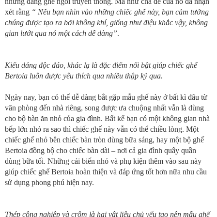
những dáng ghế ngồi truyền thống. Mà như cha đẻ của nó đã nhận
xét rằng
“ Nếu bạn nhìn vào những chiếc ghế này, bạn cảm tưởng
chúng được tạo ra bởi không khí, giống như điệu khắc vậy, không
gian lướt qua nó một cách dễ dàng”
.
Kiểu dáng độc đáo, khác lạ là đặc điểm nổi bật giúp chiếc ghế
Bertoia luôn được yêu thích
qua nhiều thập kỷ qua.
Ngày nay, bạn có thể dễ dàng bắt gặp mẫu ghế này ở bất kì đâu từ
văn phòng đến nhà riêng, song được ưa chuộng nhất vẫn là dùng
cho bộ bàn ăn nhỏ của gia đình. Bất kể bạn có một không gian nhà
bếp lớn nhỏ ra sao thì chiếc ghế này vẫn có thể chiều lòng. Một
chiếc ghế nhỏ bên chiếc bàn tròn dùng bữa sáng, hay một bộ ghế
Bertoia đồng bộ cho chiếc bàn dài – nơi cả gia đình quây quần
dùng bữa tối. Những cải biến nhỏ và phụ kiện thêm vào sau này
giúp chiếc ghế Bertoia hoàn thiện và đáp ứng tốt hơn nữa nhu cầu
sử dụng phong phú hiện nay.
Thép công nghiệp và crôm là hai vật liệu chủ yếu tạo nên mẫu ghế