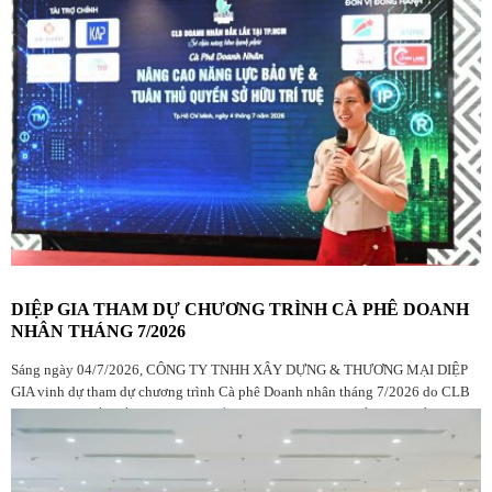
DIỆP GIA THAM DỰ CHƯƠNG TRÌNH CÀ PHÊ DOANH
NHÂN THÁNG 7/2026
Sáng ngày 04/7/2026, CÔNG TY TNHH XÂY DỰNG & THƯƠNG MẠI DIỆP
GIA vinh dự tham dự chương trình Cà phê Doanh nhân tháng 7/2026 do CLB
Doanh nhân Đắk Lắk tại TP.HCM tổ chức, với sự góp mặt của đông đảo hội
viên, doanh nghiệp và khách mời.