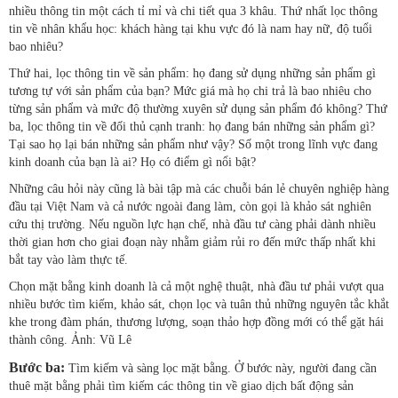
nhiều thông tin một cách tỉ mỉ và chi tiết qua 3 khâu. Thứ nhất lọc thông
tin về nhân khẩu học: khách hàng tại khu vực đó là nam hay nữ, độ tuổi
bao nhiêu?
Thứ hai, lọc thông tin về sản phẩm: họ đang sử dụng những sản phẩm gì
tương tự với sản phẩm của bạn? Mức giá mà họ chi trả là bao nhiêu cho
từng sản phẩm và mức độ thường xuyên sử dụng sản phẩm đó không? Thứ
ba, lọc thông tin về đối thủ cạnh tranh: họ đang bán những sản phẩm gì?
Tại sao họ lại bán những sản phẩm như vậy? Số một trong lĩnh vực đang
kinh doanh của bạn là ai? Họ có điểm gì nổi bật?
Những câu hỏi này cũng là bài tập mà các chuỗi bán lẻ chuyên nghiệp hàng
đầu tại Việt Nam và cả nước ngoài đang làm, còn gọi là khảo sát nghiên
cứu thị trường. Nếu nguồn lực hạn chế, nhà đầu tư càng phải dành nhiều
thời gian hơn cho giai đoạn này nhằm giảm rủi ro đến mức thấp nhất khi
bắt tay vào làm thực tế.
Chọn mặt bằng kinh doanh là cả một nghệ thuật, nhà đầu tư phải vượt qua
nhiều bước tìm kiếm, khảo sát, chọn lọc và tuân thủ những nguyên tắc khắt
khe trong đàm phán, thương lượng, soạn thảo hợp đồng mới có thể gặt hái
thành công. Ảnh: Vũ Lê
Bước ba:
Tìm kiếm và sàng lọc mặt bằng. Ở bước này, người đang cần
thuê mặt bằng phải tìm kiếm các thông tin về giao dịch bất động sản