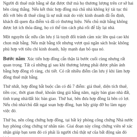
Người đi thuê mặt bằng sẽ đạt được thứ mà họ thương lượng trên cơ sở hai
bên cùng thắng. Nếu kết thúc hợp đồng mà chủ nhà không ký tái tục thì
đối với bên đi thuê cũng là sự mất mát do việc kinh doanh đã ổn định,
khách đã quen địa điểm và đã có thương hiệu. Nếu chủ mặt bằng không
được lợi ích thỏa đáng, họ có thể tìm cách phá rối để lấy lại nhà.
Một nguyên tắc nữa cần lưu ý là tuyệt đối tránh cảm xúc lên quá cao khi
chọn mặt bằng. Nếu mặt bằng tốt nhưng vượt quá ngân sách hoặc không
phù hợp với tiêu chí kinh doanh, hãy mạnh dạn bỏ qua nó.
Bước năm
: Xúc tiến hợp đồng cẩn thận là bước cuối cùng nhưng rất
quan trọng. Tất cả những gì sau khi thương lượng phải được phản ánh
bằng hợp đồng rõ ràng, chi tiết. Có rất nhiều điểm cần lưu ý khi làm hợp
đồng thuê mặt bằng.
Thứ nhất, hợp đồng bắt buộc cần có đủ 7 điểm: giá thuê, diện tích thuê,
tiền cọc, thời gian thuê, khoản tăng giá hằng năm, ngày bàn giao nhà đất,
tình trạng nhà/đất lúc bàn giao. Thứ hai, bên đưa hợp đồng là bên có lợi.
Nếu chủ nhà/chủ đất ngại soạn hợp đồng, bạn hãy giúp đỡ họ làm ngay
việc đó.
Thứ ba, nên công chứng hợp đồng, tại bất kỳ phòng công chứng Nhà nước
hay phòng công chứng tư nhân nào. Giai đoạn này công chứng viên sẽ xác
nhận giúp bạn xem đó có phải là người chủ thật sự của bất động sản đó