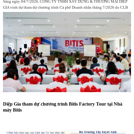
Sáng ngày 04/7/2026, CÔNG TY TNHH XÂY DỰNG & THƯƠNG MẠI DIỆP
GIA vinh dự tham dự chương trình Cà phê Doanh nhân tháng 7/2026 do CLB
Doanh nhân Đắk Lắk tại TP.HCM tổ chức, với sự góp mặt của đông đảo hội
viên, doanh nghiệp và khách mời.
Diệp Gia tham dự chương trình Bitis Factory Tour tại Nhà
máy Bitis