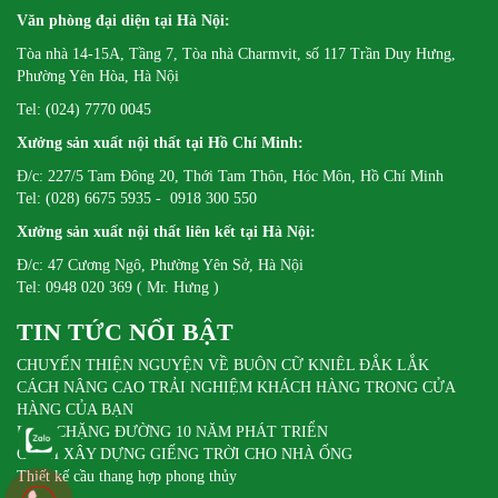
Văn phòng đại diện tại Hà Nội:
Tòa nhà 14-15A, Tầng 7, Tòa nhà Charmvit, số 117 Trần Duy Hưng,
Phường Yên Hòa, Hà Nội
Tel: (024) 7770 0045
Xưởng sản xuất nội thất tại Hồ Chí Minh:
Đ/c: 227/5 Tam Đông 20, Thới Tam Thôn, Hóc Môn, Hồ Chí Minh
Tel: (028) 6675 5935 - 0918 300 550
Xưởng sản xuất nội thất liên kết tại Hà Nội:
Đ/c: 47 Cương Ngô, Phường Yên Sở, Hà Nội
Tel: 0948 020 369 ( Mr. Hưng )
TIN TỨC NỔI BẬT
CHUYẾN THIỆN NGUYỆN VỀ BUÔN CỮ KNIÊL ĐẮK LẮK
CÁCH NÂNG CAO TRẢI NGHIỆM KHÁCH HÀNG TRONG CỬA
HÀNG CỦA BẠN
DIFA CHẶNG ĐƯỜNG 10 NĂM PHÁT TRIỂN
CÁCH XÂY DỰNG GIẾNG TRỜI CHO NHÀ ỐNG
Thiết kế cầu thang hợp phong thủy