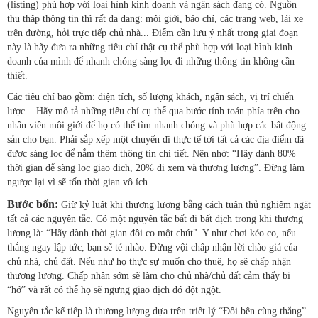
(listing) phù hợp với loại hình kinh doanh và ngân sách đang có. Nguồn
thu thập thông tin thì rất đa dạng: môi giới, báo chí, các trang web, lái xe
trên đường, hỏi trực tiếp chủ nhà... Điểm cần lưu ý nhất trong giai đoạn
này là hãy đưa ra những tiêu chí thật cụ thể phù hợp với loại hình kinh
doanh của mình để nhanh chóng sàng lọc đi những thông tin không cần
thiết.
Các tiêu chí bao gồm: diện tích, số lượng khách, ngân sách, vị trí chiến
lược... Hãy mô tả những tiêu chí cụ thể qua bước tính toán phía trên cho
nhân viên môi giới để họ có thể tìm nhanh chóng và phù hợp các bất động
sản cho bạn. Phải sắp xếp một chuyến đi thực tế tới tất cả các địa điểm đã
được sàng lọc để nắm thêm thông tin chi tiết. Nên nhớ: “Hãy dành 80%
thời gian để sàng lọc giao dịch, 20% đi xem và thương lượng”. Đừng làm
ngược lại vì sẽ tốn thời gian vô ích.
Bước bốn:
Giữ kỷ luật khi thương lượng bằng cách tuân thủ nghiêm ngặt
tất cả các nguyên tắc. Có một nguyên tắc bất di bất dịch trong khi thương
lượng là: “Hãy dành thời gian đôi co một chút". Y như chơi kéo co, nếu
thắng ngay lập tức, bạn sẽ té nhào. Đừng vội chấp nhận lời chào giá của
chủ nhà, chủ đất. Nếu như họ thực sự muốn cho thuê, họ sẽ chấp nhận
thương lượng. Chấp nhận sớm sẽ làm cho chủ nhà/chủ đất cảm thấy bị
“hớ” và rất có thể họ sẽ ngưng giao dịch đó đột ngột.
Nguyên tắc kế tiếp là thương lượng dựa trên triết lý “Đôi bên cùng thắng”.