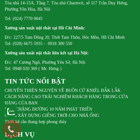
Tòa nhà 14-15A, Tầng 7, Tòa nhà Charmvit, số 117 Trần Duy Hưng,
Phường Yên Hòa, Hà Nội
Tel: (024) 7770 0045
Xưởng sản xuất nội thất tại Hồ Chí Minh:
Đ/c: 227/5 Tam Đông 20, Thới Tam Thôn, Hóc Môn, Hồ Chí Minh
Tel: (028) 6675 5935 - 0918 300 550
Xưởng sản xuất nội thất liên kết tại Hà Nội:
Đ/c: 47 Cương Ngô, Phường Yên Sở, Hà Nội
Tel: 0948 020 369 ( Mr. Hưng )
TIN TỨC NỔI BẬT
CHUYẾN THIỆN NGUYỆN VỀ BUÔN CỮ KNIÊL ĐẮK LẮK
CÁCH NÂNG CAO TRẢI NGHIỆM KHÁCH HÀNG TRONG CỬA
HÀNG CỦA BẠN
DIFA CHẶNG ĐƯỜNG 10 NĂM PHÁT TRIỂN
CÁCH XÂY DỰNG GIẾNG TRỜI CHO NHÀ ỐNG
Thiết kế cầu thang hợp phong thủy
DỊCH VỤ