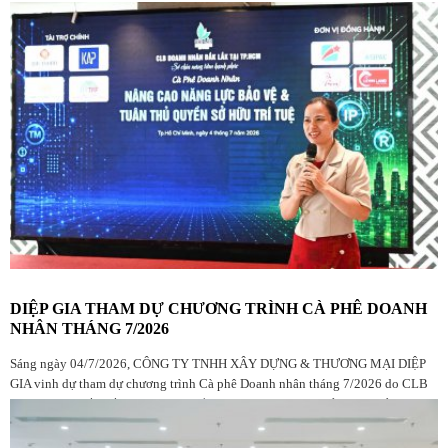
DIỆP GIA THAM DỰ CHƯƠNG TRÌNH CÀ PHÊ DOANH
NHÂN THÁNG 7/2026
Sáng ngày 04/7/2026, CÔNG TY TNHH XÂY DỰNG & THƯƠNG MẠI DIỆP
GIA vinh dự tham dự chương trình Cà phê Doanh nhân tháng 7/2026 do CLB
Doanh nhân Đắk Lắk tại TP.HCM tổ chức, với sự góp mặt của đông đảo hội
viên, doanh nghiệp và khách mời.