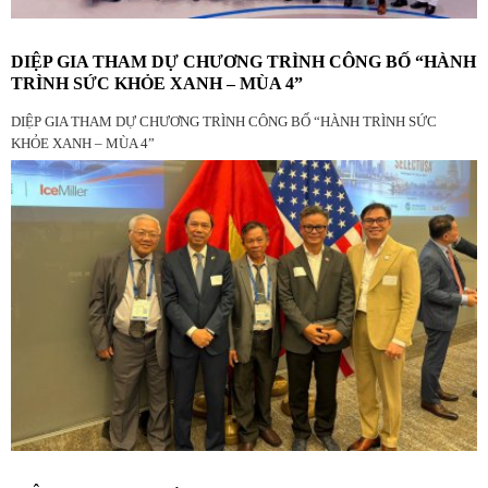
DIỆP GIA THAM DỰ CHƯƠNG TRÌNH CÔNG BỐ “HÀNH
TRÌNH SỨC KHỎE XANH – MÙA 4”
DIỆP GIA THAM DỰ CHƯƠNG TRÌNH CÔNG BỐ “HÀNH TRÌNH SỨC
KHỎE XANH – MÙA 4”