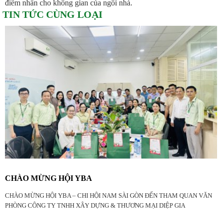
điểm nhấn cho không gian của ngôi nhà.
TIN TỨC CÙNG LOẠI
CHÀO MỪNG HỘI YBA
CHÀO MỪNG HỘI YBA – CHI HỘI NAM SÀI GÒN ĐẾN THAM QUAN VĂN
PHÒNG CÔNG TY TNHH XÂY DỰNG & THƯƠNG MẠI DIỆP GIA