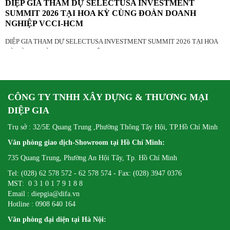
DIỆP GIA THAM DỰ SELECTUSA INVESTMENT
SUMMIT 2026 TẠI HOA KỲ CÙNG ĐOÀN DOANH
NGHIỆP VCCI-HCM
DIỆP GIA THAM DỰ SELECTUSA INVESTMENT SUMMIT 2026 TẠI HOA
KỲ CÙNG ĐOÀN DOANH NGHIỆP VCCI-HCM
CÔNG TY TNHH XÂY DỰNG & THƯƠNG MẠI
DIỆP GIA
Trụ sở : 32/5E Quang Trung ,Phường Thông Tây Hội, TP.Hồ Chí Minh
Văn phòng giao dịch-Showroom tại Hồ Chí Minh:
735 Quang Trung, Phường An Hội Tây, Tp. Hồ Chí Minh
Tel: (028) 62 578 572 - 62 578 574 - Fax: (028) 3947 0376
MST: 0 3 1 0 1 7 9 1 8 8
Email : diepgia@difa.vn
Hotline : 0908 640 164
Văn phòng đại diện tại Hà Nội: