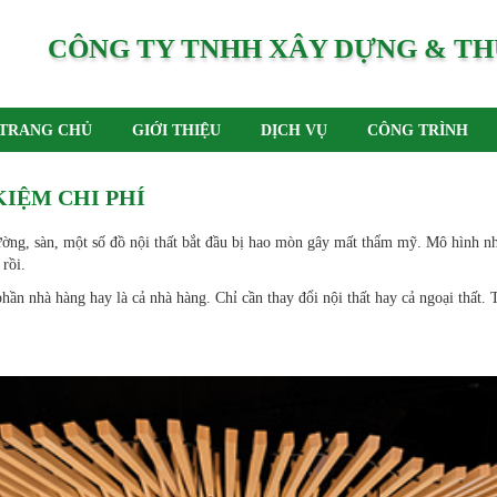
CÔNG TY TNHH XÂY DỰNG & TH
TRANG CHỦ
GIỚI THIỆU
DỊCH VỤ
CÔNG TRÌNH
KIỆM CHI PHÍ
ờng, sàn, một số đồ nội thất bắt đầu bị hao mòn gây mất thẩm mỹ. Mô hình nhà
 rồi.
ần nhà hàng hay là cả nhà hàng. Chỉ cần thay đổi nội thất hay cả ngoại thất. T