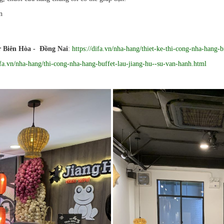
n
 Biên Hòa - Đồng Nai
:
https://difa.vn/nha-hang/thiet-ke-thi-cong-nha-hang-
difa.vn/nha-hang/thi-cong-nha-hang-buffet-lau-jiang-hu--su-van-hanh.html