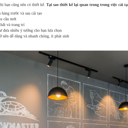
thì bạn cũng nên có thiết kế.
Tại sao thiết kế lại quan trong trong việc cải
 hàng trước và sau cải tạo
hu cầu mới
hất và trang trí
ư đưa nhiều ý tưởng cho bạn lựa chọn
rở nên dễ dàng và nhanh chóng, ít phát sinh