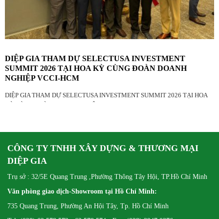
DIỆP GIA THAM DỰ SELECTUSA INVESTMENT
SUMMIT 2026 TẠI HOA KỲ CÙNG ĐOÀN DOANH
NGHIỆP VCCI-HCM
DIỆP GIA THAM DỰ SELECTUSA INVESTMENT SUMMIT 2026 TẠI HOA
KỲ CÙNG ĐOÀN DOANH NGHIỆP VCCI-HCM
CÔNG TY TNHH XÂY DỰNG & THƯƠNG MẠI
DIỆP GIA
Trụ sở : 32/5E Quang Trung ,Phường Thông Tây Hội, TP.Hồ Chí Minh
Văn phòng giao dịch-Showroom tại Hồ Chí Minh:
735 Quang Trung, Phường An Hội Tây, Tp. Hồ Chí Minh