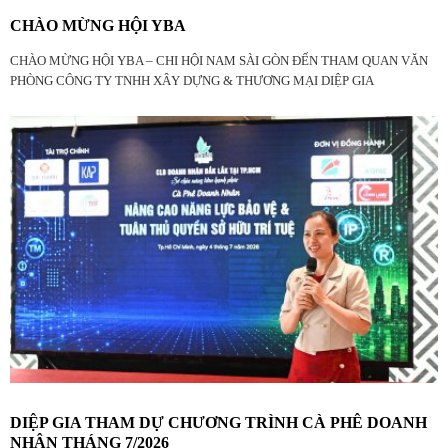
CHÀO MỪNG HỘI YBA
CHÀO MỪNG HỘI YBA – CHI HỘI NAM SÀI GÒN ĐẾN THAM QUAN VĂN
PHÒNG CÔNG TY TNHH XÂY DỰNG & THƯƠNG MẠI DIỆP GIA
DIỆP GIA THAM DỰ CHƯƠNG TRÌNH CÀ PHÊ DOANH
NHÂN THÁNG 7/2026