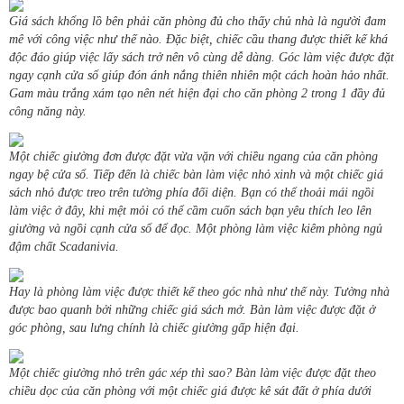
Giá sách khổng lồ bên phải căn phòng đủ cho thấy chủ nhà là người đam
mê với công việc như thế nào. Đặc biệt, chiếc cầu thang được thiết kế khá
độc đáo giúp việc lấy sách trở nên vô cùng dễ dàng. Góc làm việc được đặt
ngay cạnh cửa sổ giúp đón ánh nắng thiên nhiên một cách hoàn hảo nhất.
Gam màu trắng xám tạo nên nét hiện đại cho căn phòng 2 trong 1 đầy đủ
công năng này.
Một chiếc giường đơn được đặt vừa vặn với chiều ngang của căn phòng
ngay bệ cửa sổ. Tiếp đến là chiếc bàn làm việc nhỏ xinh và một chiếc giá
sách nhỏ được treo trên tường phía đối diện. Bạn có thể thoải mái ngồi
làm việc ở đây, khi mệt mỏi có thể cầm cuốn sách bạn yêu thích leo lên
giường và ngồi cạnh cửa sổ để đọc. Một phòng làm việc kiêm phòng ngủ
đậm chất Scadanivia.
Hay là phòng làm việc được thiết kế theo góc nhà như thế này. Tường nhà
được bao quanh bởi những chiếc giá sách mở. Bàn làm việc được đặt ở
góc phòng, sau lưng chính là chiếc giường gấp hiện đại.
Một chiếc giường nhỏ trên gác xép thì sao? Bàn làm việc được đặt theo
chiều dọc của căn phòng với một chiếc giá được kê sát đất ở phía dưới