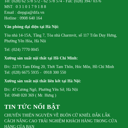
Tel: (028) 62 578 572 - 62 578 574 - Fax: (028) 3947 0376
MST: 0 3 1 0 1 7 9 1 8 8
Email : diepgia@difa.vn
Hotline : 0908 640 164
Văn phòng đại diện tại Hà Nội:
Tòa nhà 14-15A, Tầng 7, Tòa nhà Charmvit, số 117 Trần Duy Hưng,
Phường Yên Hòa, Hà Nội
Tel: (024) 7770 0045
Xưởng sản xuất nội thất tại Hồ Chí Minh:
Đ/c: 227/5 Tam Đông 20, Thới Tam Thôn, Hóc Môn, Hồ Chí Minh
Tel: (028) 6675 5935 - 0918 300 550
Xưởng sản xuất nội thất liên kết tại Hà Nội:
Đ/c: 47 Cương Ngô, Phường Yên Sở, Hà Nội
Tel: 0948 020 369 ( Mr. Hưng )
TIN TỨC NỔI BẬT
CHUYẾN THIỆN NGUYỆN VỀ BUÔN CỮ KNIÊL ĐẮK LẮK
CÁCH NÂNG CAO TRẢI NGHIỆM KHÁCH HÀNG TRONG CỬA
HÀNG CỦA BẠN