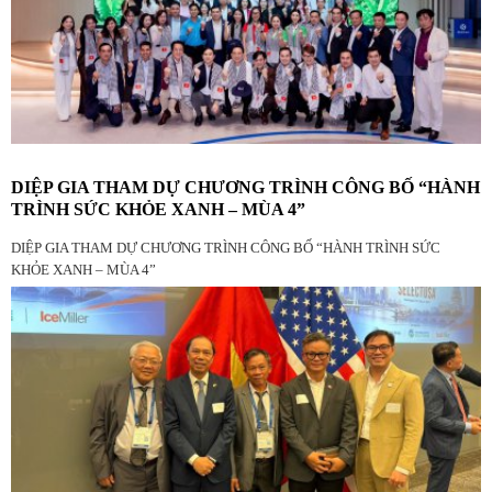
DIỆP GIA THAM DỰ CHƯƠNG TRÌNH CÔNG BỐ “HÀNH
TRÌNH SỨC KHỎE XANH – MÙA 4”
DIỆP GIA THAM DỰ CHƯƠNG TRÌNH CÔNG BỐ “HÀNH TRÌNH SỨC
KHỎE XANH – MÙA 4”