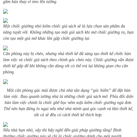
gầm bàn thay vì treo lên tường.
Một chiếc giường nhỏ kiêm chiếc giá sách sẽ là lựa chọn sản phẩm đa
năng tuyệt vời. Không những tạo một giá sách khi mở chiếc giường ra, bạn
còn tạo một giá mở khác khi gấp chiếc giường lại.
Căn phòng này bị chéo, nhưng nhà thiết kế đã sáng tạo thiết kế chiếc bàn
làm việc và chiếc giá sách theo chính góc chéo này. Chiếc giường vẫn được
thiết kế gấp để khi không cần dùng tới có thể trả lại không gian cho căn
phòng.
Một căn phòng gác mái được chủ nhà tận dụng “góc hiểm” để đặt bàn
làm việc. Bao quanh tường nhà là những chiếc giá sách mở. Phía đối diện
bàn làm việc chính là chiếc ghế bọc nêm sofa kiêm chiếc giường ngủ đơn.
Thế nên bạn đừng lo ngại nếu như nhà mình quá góc cạnh và khó thiết kế,
tất cả sẽ đều có cách thiết kế thích hợp.
Nếu nhà bạn nhỏ, vậy thì hãy nghĩ đến giải pháp giường tầng! Bình
thường chiếc giường này sẽ chỉ là chiếc giường dành cho một người,