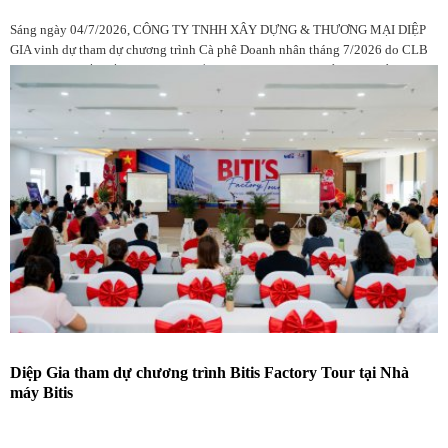
Sáng ngày 04/7/2026, CÔNG TY TNHH XÂY DỰNG & THƯƠNG MẠI DIỆP
GIA vinh dự tham dự chương trình Cà phê Doanh nhân tháng 7/2026 do CLB
Doanh nhân Đắk Lắk tại TP.HCM tổ chức, với sự góp mặt của đông đảo hội
viên, doanh nghiệp và khách mời.
Diệp Gia tham dự chương trình Bitis Factory Tour tại Nhà
máy Bitis