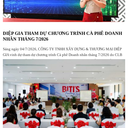
DIỆP GIA THAM DỰ CHƯƠNG TRÌNH CÀ PHÊ DOANH
NHÂN THÁNG 7/2026
Sáng ngày 04/7/2026, CÔNG TY TNHH XÂY DỰNG & THƯƠNG MẠI DIỆP
GIA vinh dự tham dự chương trình Cà phê Doanh nhân tháng 7/2026 do CLB
Doanh nhân Đắk Lắk tại TP.HCM tổ chức, với sự góp mặt của đông đảo hội
viên, doanh nghiệp và khách mời.