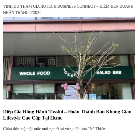
VINH DỰ THAM GIA HUTECH BUSINESS CONNECT – ĐIỂM HẸN DOANH
NHÂN THÁNG 6/2026
Diệp Gia Đồng Hành Tossful – Hoàn Thành Bàn Không Gian
Lifestyle Cao Cấp Tại Hcmc
Chào đón một cột mốc mới rực rỡ tại vùng đất hứa Thủ Thiêm.