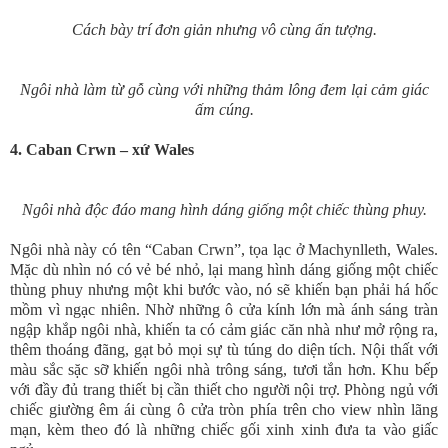
Cách bày trí đơn giản nhưng vô cùng ấn tượng.
Ngôi nhà làm từ gỗ cùng với những thảm lông đem lại cảm giác
ấm cúng.
4. Caban Crwn – xứ Wales
Ngôi nhà độc đáo mang hình dáng giống một chiếc thùng phuy.
Ngôi nhà này có tên “Caban Crwn”, tọa lạc ở Machynlleth, Wales.
Mặc dù nhìn nó có vẻ bé nhỏ, lại mang hình dáng giống một chiếc
thùng phuy nhưng một khi bước vào, nó sẽ khiến bạn phải há hốc
mồm vì ngạc nhiên. Nhờ những ô cửa kính lớn mà ánh sáng tràn
ngập khắp ngôi nhà, khiến ta có cảm giác căn nhà như mở rộng ra,
thêm thoáng đãng, gạt bỏ mọi sự tù túng do diện tích. Nội thất với
màu sắc sặc sỡ khiến ngôi nhà trông sáng, tươi tắn hơn. Khu bếp
với đầy đủ trang thiết bị cần thiết cho người nội trợ. Phòng ngủ với
chiếc giường êm ái cùng ô cửa tròn phía trên cho view nhìn lãng
mạn, kèm theo đó là những chiếc gối xinh xinh đưa ta vào giấc