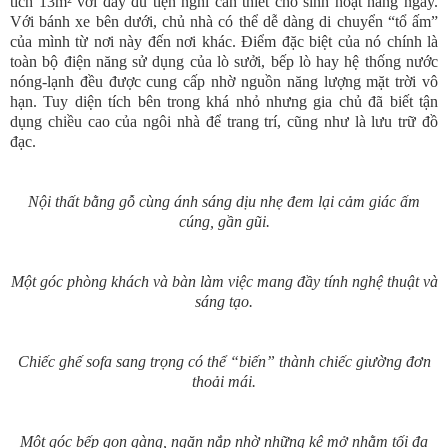
tích 13m² với đầy đủ tiện nghi cần thiết cho sinh hoạt hàng ngày.
Với bánh xe bên dưới, chủ nhà có thể dễ dàng di chuyển “tổ ấm”
của mình từ nơi này đến nơi khác. Điểm đặc biệt của nó chính là
toàn bộ điện năng sử dụng của lò sưởi, bếp lò hay hệ thống nước
nóng-lạnh đều được cung cấp nhờ nguồn năng lượng mặt trời vô
hạn. Tuy diện tích bên trong khá nhỏ nhưng gia chủ đã biết tận
dụng chiều cao của ngôi nhà để trang trí, cũng như là lưu trữ đồ
đạc.
Nội thất bằng gỗ cùng ánh sáng dịu nhẹ đem lại cảm giác ấm
cúng, gần gũi.
Một góc phòng khách và bàn làm việc mang đầy tính nghệ thuật và
sáng tạo.
Chiếc ghế sofa sang trọng có thể “biến” thành chiếc giường đơn
thoải mái.
Một góc bếp gọn gàng, ngăn nắp nhờ những kệ mở nhằm tối đa