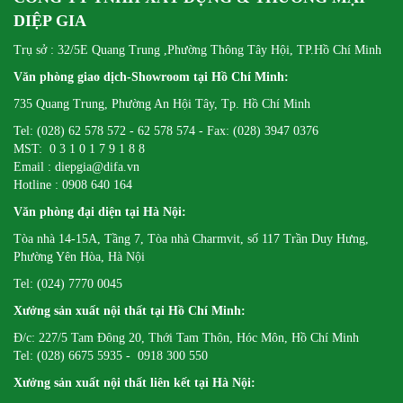
DIỆP GIA
Trụ sở : 32/5E Quang Trung ,Phường Thông Tây Hội, TP.Hồ Chí Minh
Văn phòng giao dịch-Showroom tại Hồ Chí Minh:
735 Quang Trung, Phường An Hội Tây, Tp. Hồ Chí Minh
Tel: (028) 62 578 572 - 62 578 574 - Fax: (028) 3947 0376
MST: 0 3 1 0 1 7 9 1 8 8
Email : diepgia@difa.vn
Hotline : 0908 640 164
Văn phòng đại diện tại Hà Nội:
Tòa nhà 14-15A, Tầng 7, Tòa nhà Charmvit, số 117 Trần Duy Hưng,
Phường Yên Hòa, Hà Nội
Tel: (024) 7770 0045
Xưởng sản xuất nội thất tại Hồ Chí Minh:
Đ/c: 227/5 Tam Đông 20, Thới Tam Thôn, Hóc Môn, Hồ Chí Minh
Tel: (028) 6675 5935 - 0918 300 550
Xưởng sản xuất nội thất liên kết tại Hà Nội: