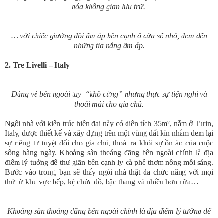
hóa không gian lưu trữ.
… với chiếc giường đôi ấm áp bên cạnh ô cửa sổ nhỏ, đem đến
những tia nắng ấm áp.
2. Tre Livelli – Italy
Dáng vẻ bên ngoài tuy “khô cứng” nhưng thực sự tiện nghi và
thoải mái cho gia chủ.
Ngôi nhà với kiến trúc hiện đại này có diện tích 35m², nằm ở Turin,
Italy, được thiết kế và xây dựng trên một vùng đất kín nhằm đem lại
sự riêng tư tuyệt đối cho gia chủ, thoát ra khỏi sự ồn ào của cuộc
sống hàng ngày. Khoảng sân thoáng đãng bên ngoài chính là địa
điểm lý tưởng để thư giãn bên cạnh ly cà phê thơm nồng mỗi sáng.
Bước vào trong, bạn sẽ thấy ngôi nhà thật đa chức năng với mọi
thứ từ khu vực bếp, kệ chứa đồ, bậc thang và nhiều hơn nữa…
Khoảng sân thoáng đãng bên ngoài chính là địa điểm lý tưởng để