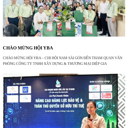
CHÀO MỪNG HỘI YBA
CHÀO MỪNG HỘI YBA – CHI HỘI NAM SÀI GÒN ĐẾN THAM QUAN VĂN
PHÒNG CÔNG TY TNHH XÂY DỰNG & THƯƠNG MẠI DIỆP GIA