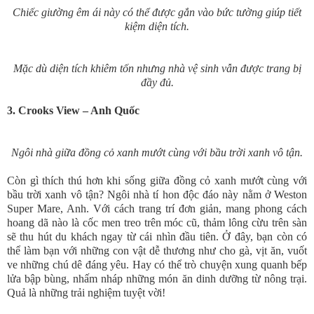
Chiếc giường êm ái này có thể được gắn vào bức tường giúp tiết
kiệm diện tích.
Mặc dù diện tích khiêm tốn nhưng nhà vệ sinh vẫn được trang bị
đầy đủ.
3. Crooks View – Anh Quốc
Ngôi nhà giữa đồng cỏ xanh mướt cùng với bầu trời xanh vô tận.
Còn gì thích thú hơn khi sống giữa đồng cỏ xanh mướt cùng với
bầu trời xanh vô tận? Ngôi nhà tí hon độc đáo này nằm ở Weston
Super Mare, Anh. Với cách trang trí đơn giản, mang phong cách
hoang dã nào là cốc men treo trên móc cũ, thảm lông cừu trên sàn
sẽ thu hút du khách ngay từ cái nhìn đầu tiên. Ở đây, bạn còn có
thể làm bạn với những con vật dễ thương như cho gà, vịt ăn, vuốt
ve những chú dê đáng yêu. Hay có thể trò chuyện xung quanh bếp
lửa bập bùng, nhấm nháp những món ăn dinh dưỡng từ nông trại.
Quả là những trải nghiệm tuyệt vời!