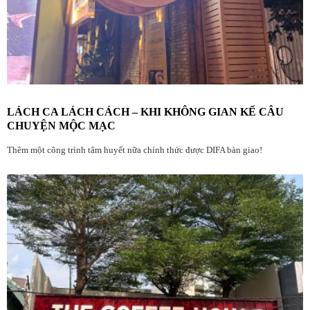
LÁCH CA LÁCH CÁCH – KHI KHÔNG GIAN KỂ CÂU
CHUYỆN MỘC MẠC
Thêm một công trình tâm huyết nữa chính thức được DIFA bàn giao!