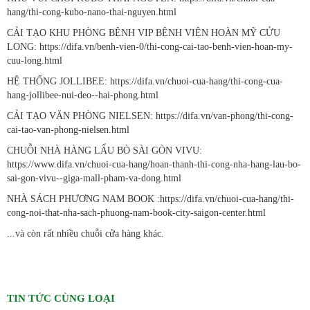
hang/thi-cong-kubo-nano-thai-nguyen.html
CẢI TẠO KHU PHÒNG BỆNH VIP BỆNH VIỆN HOÀN MỸ CỬU
LONG: https://difa.vn/benh-vien-0/thi-cong-cai-tao-benh-vien-hoan-my-
cuu-long.html
HỆ THỐNG JOLLIBEE: https://difa.vn/chuoi-cua-hang/thi-cong-cua-
hang-jollibee-nui-deo--hai-phong.html
CẢI TẠO VĂN PHÒNG NIELSEN: https://difa.vn/van-phong/thi-cong-
cai-tao-van-phong-nielsen.html
CHUỖI NHÀ HÀNG LẨU BÒ SÀI GÒN VIVU:
https://www.difa.vn/chuoi-cua-hang/hoan-thanh-thi-cong-nha-hang-lau-bo-
sai-gon-vivu--giga-mall-pham-va-dong.html
NHÀ SÁCH PHƯƠNG NAM BOOK :https://difa.vn/chuoi-cua-hang/thi-
cong-noi-that-nha-sach-phuong-nam-book-city-saigon-center.html
...và còn rất nhiều chuỗi cửa hàng khác.
TIN TỨC CÙNG LOẠI