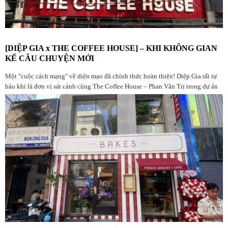
[DIỆP GIA x THE COFFEE HOUSE] – KHI KHÔNG GIAN
KỂ CÂU CHUYỆN MỚI
Một "cuộc cách mạng" về diện mạo đã chính thức hoàn thiện! Diệp Gia rất tự
hào khi là đơn vị sát cánh cùng The Coffee House – Phan Văn Trị trong dự án
nâng cấp không gian lần này