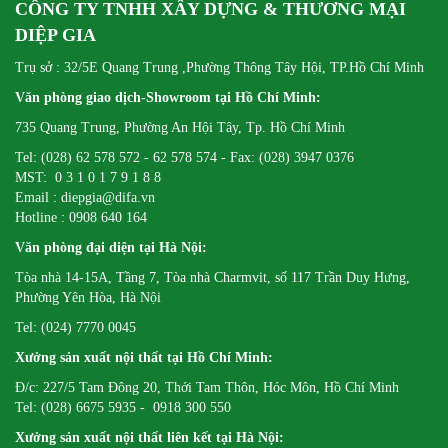
CÔNG TY TNHH XÂY DỰNG & THƯƠNG MẠI
DIỆP GIA
Trụ sở : 32/5E Quang Trung ,Phường Thông Tây Hội, TP.Hồ Chí Minh
Văn phòng giao dịch-Showroom tại Hồ Chí Minh:
735 Quang Trung, Phường An Hội Tây, Tp. Hồ Chí Minh
Tel: (028) 62 578 572 - 62 578 574 - Fax: (028) 3947 0376
MST: 0 3 1 0 1 7 9 1 8 8
Email : diepgia@difa.vn
Hotline : 0908 640 164
Văn phòng đại diện tại Hà Nội:
Tòa nhà 14-15A, Tầng 7, Tòa nhà Charmvit, số 117 Trần Duy Hưng,
Phường Yên Hòa, Hà Nội
Tel: (024) 7770 0045
Xưởng sản xuất nội thất tại Hồ Chí Minh:
Đ/c: 227/5 Tam Đông 20, Thới Tam Thôn, Hóc Môn, Hồ Chí Minh
Tel: (028) 6675 5935 - 0918 300 550
Xưởng sản xuất nội thất liên kết tại Hà Nội: