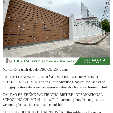
Một số công trình đẹp do Diệp Gia xây dựng:
CẢI TẠO LANDSCAPE TRƯỜNG BRITISH INTERNATIONAL
SCHOOL HO CHI MINH : https://difa.vn/truong-hoc/cai-tao-landscape-
truong-quoc-te-british-vietnamese-international-school-ho-chi-minh.html
CẢI TẠO HỆ THỐNG WC TRƯỜNG BRITISH INTERNATIONAL
SCHOOL HO CHI MINH : https://difa.vn/truong-hoc/thi-cong-cai-tao-
wc-truong-british-international-school.html
KHU VUI CHƠI KUBO THÁI NGUYÊN: https://difa.vn/chuoi-cua-