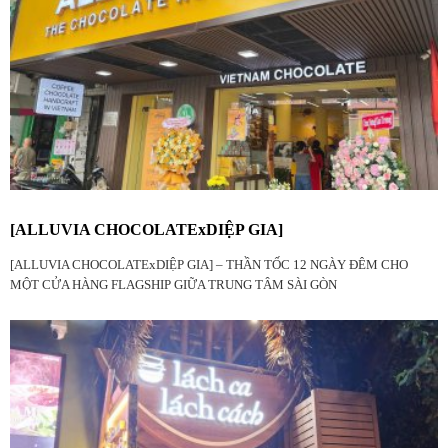
[ALLUVIA CHOCOLATExDIỆP GIA]
[ALLUVIA CHOCOLATExDIỆP GIA] – THẦN TỐC 12 NGÀY ĐÊM CHO
MỘT CỬA HÀNG FLAGSHIP GIỮA TRUNG TÂM SÀI GÒN