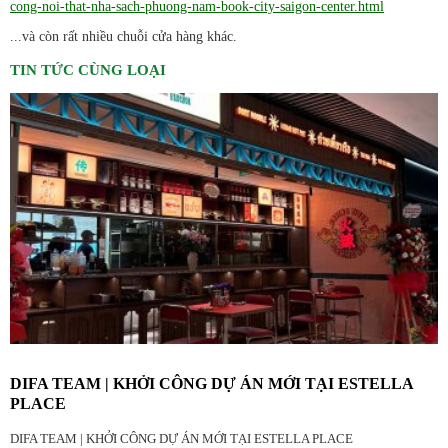
cong-noi-that-nha-sach-phuong-nam-book-city-saigon-center.html
...và còn rất nhiều chuỗi cửa hàng khác.
TIN TỨC CÙNG LOẠI
DIFA TEAM | KHỞI CÔNG DỰ ÁN MỚI TẠI ESTELLA
PLACE
DIFA TEAM | KHỞI CÔNG DỰ ÁN MỚI TẠI ESTELLA PLACE