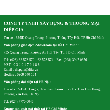
CÔNG TY TNHH XÂY DỰNG & THƯƠNG MẠI
DIỆP GIA
Trụ sở : 32/5E Quang Trung ,Phường Thông Tây Hội, TP.Hồ Chí Minh
Văn phòng giao dịch-Showroom tại Hồ Chí Minh:
735 Quang Trung, Phường An Hội Tây, Tp. Hồ Chí Minh
Tel: (028) 62 578 572 - 62 578 574 - Fax: (028) 3947 0376
MST: 0 3 1 0 1 7 9 1 8 8
Email : diepgia@difa.vn
Hotline : 0908 640 164
Văn phòng đại diện tại Hà Nội:
Tòa nhà 14-15A, Tầng 7, Tòa nhà Charmvit, số 117 Trần Duy Hưng,
Phường Yên Hòa, Hà Nội
Tel: (024) 7770 0045
Xưởng sản xuất nội thất tại Hồ Chí Minh: