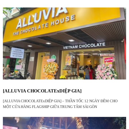
[ALLUVIA CHOCOLATExDIỆP GIA]
[ALLUVIA CHOCOLATExDIỆP GIA] – THẦN TỐC 12 NGÀY ĐÊM CHO
MỘT CỬA HÀNG FLAGSHIP GIỮA TRUNG TÂM SÀI GÒN