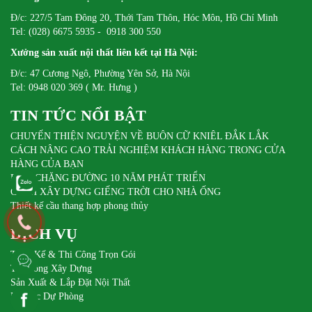
Đ/c: 227/5 Tam Đông 20, Thới Tam Thôn, Hóc Môn, Hồ Chí Minh
Tel: (028) 6675 5935 - 0918 300 550
Xưởng sản xuất nội thất liên kết tại Hà Nội:
Đ/c: 47 Cương Ngô, Phường Yên Sở, Hà Nội
Tel: 0948 020 369 ( Mr. Hưng )
TIN TỨC NỔI BẬT
CHUYẾN THIỆN NGUYỆN VỀ BUÔN CỮ KNIÊL ĐẮK LẮK
CÁCH NÂNG CAO TRẢI NGHIỆM KHÁCH HÀNG TRONG CỬA
HÀNG CỦA BẠN
DIFA CHẶNG ĐƯỜNG 10 NĂM PHÁT TRIỂN
CÁCH XÂY DỰNG GIẾNG TRỜI CHO NHÀ ỐNG
Thiết kế cầu thang hợp phong thủy
DỊCH VỤ
Thiết Kế & Thi Công Trọn Gói
Thi Công Xây Dựng
Sản Xuất & Lắp Đặt Nội Thất
Pin Sạc Dự Phòng