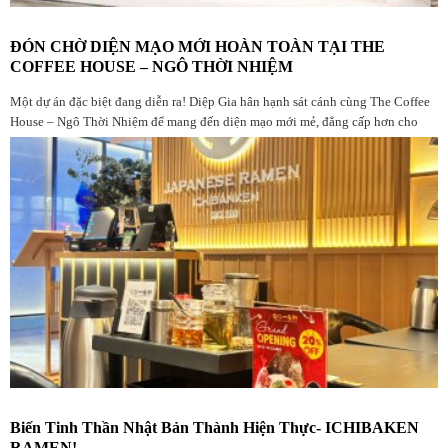
ĐÓN CHỜ DIỆN MẠO MỚI HOÀN TOÀN TẠI THE
COFFEE HOUSE – NGÔ THỜI NHIỆM
Một dự án đặc biệt đang diễn ra! Diệp Gia hân hạnh sát cánh cùng The Coffee
House – Ngô Thời Nhiệm để mang đến diện mạo mới mẻ, đẳng cấp hơn cho
không gian quen thuộc
Biến Tinh Thần Nhật Bản Thành Hiện Thực- ICHIBAKEN
RAMEN!