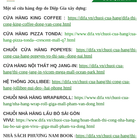
Một số cửa hàng đẹp do Diệp Gia xây dựng:
CỬA HÀNG KING COFFEE :
https://difa.vn/chuoi-cua-hang/difa-thi-
cong-king-coffee-dong-van-cong.html
CỬA HÀNG PIZZA TONDA:
https://www.difa.vn/chuoi-cua-hang/cua-
hang-pizza-tonda--crescent-mall-q7.html
CHUỖI CỬA HÀNG POPEYES:
https://difa.vn/chuoi-cua-hang/thi-
cong-cua-hang-popeyes-vo-thi-sau--dong-nai.html
CỬA HÀNG NỘI THẤT HQ JANG-IN:
https://difa.vn/chuoi-cua-
hang/thi-cong-jang-in-vicom-mega-mall-ocean-park.html
HỆ THỐNG JOLLIBEE:
https://difa.vn/chuoi-cua-hang/thi-cong-cua-
hang-jollibee-nui-deo--hai-phong.html
CHUỖI NHÀ HÀNG WRAP&ROLL:
https://www.difa.vn/chuoi-cua-
hang/nha-hang-wrap-roll-giga-mall-pham-van-dong.html
CHUỖI NHÀ HÀNG LẨU BÒ SÀI GÒN
VIVU:
https://www.difa.vn/chuoi-cua-hang/hoan-thanh-thi-cong-nha-hang-
lau-bo-sai-gon-vivu--giga-mall-pham-va-dong.html
NHÀ SÁCH PHƯƠNG NAM BOOK
:
https://difa.vn/chuoi-cua-hang/thi-