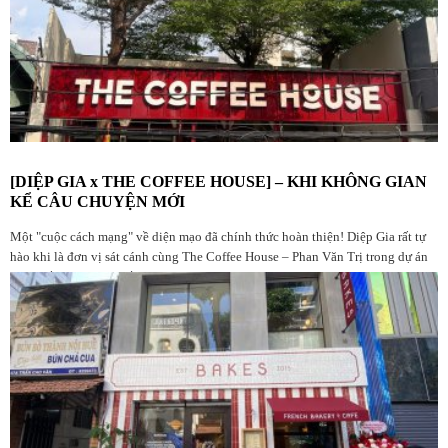
[DIỆP GIA x THE COFFEE HOUSE] – KHI KHÔNG GIAN
KỂ CÂU CHUYỆN MỚI
Một "cuộc cách mạng" về diện mạo đã chính thức hoàn thiện! Diệp Gia rất tự
hào khi là đơn vị sát cánh cùng The Coffee House – Phan Văn Trị trong dự án
nâng cấp không gian lần này