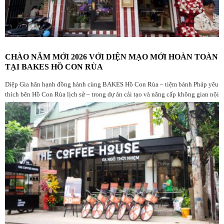
CHÀO NĂM MỚI 2026 VỚI DIỆN MẠO MỚI HOÀN TOÀN
TẠI BAKES HỒ CON RÙA
Diệp Gia hân hạnh đồng hành cùng BAKES Hồ Con Rùa – tiệm bánh Pháp yêu
thích bên Hồ Con Rùa lịch sử – trong dự án cải tạo và nâng cấp không gian nội
thất