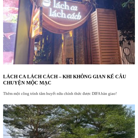
LÁCH CA LÁCH CÁCH – KHI KHÔNG GIAN KỂ CÂU
CHUYỆN MỘC MẠC
Thêm một công trình tâm huyết nữa chính thức được DIFA bàn giao!