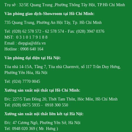
Trụ sở : 32/5E Quang Trung ,Phường Thông Tây Hội, TP.Hồ Chí Minh
Văn phòng giao dịch-Showroom tại Hồ Chí Minh:
735 Quang Trung, Phường An Hội Tây, Tp. Hồ Chí Minh
Tel: (028) 62 578 572 - 62 578 574 - Fax: (028) 3947 0376
MST: 0 3 1 0 1 7 9 1 8 8
Email : diepgia@difa.vn
Hotline : 0908 640 164
Văn phòng đại diện tại Hà Nội:
Tòa nhà 14-15A, Tầng 7, Tòa nhà Charmvit, số 117 Trần Duy Hưng,
Phường Yên Hòa, Hà Nội
Tel: (024) 7770 0045
Xưởng sản xuất nội thất tại Hồ Chí Minh:
Đ/c: 227/5 Tam Đông 20, Thới Tam Thôn, Hóc Môn, Hồ Chí Minh
Tel: (028) 6675 5935 - 0918 300 550
Xưởng sản xuất nội thất liên kết tại Hà Nội:
Đ/c: 47 Cương Ngô, Phường Yên Sở, Hà Nội
Tel: 0948 020 369 ( Mr. Hưng )