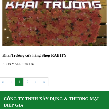
Khai Trương cửa hàng Shop RABITY
AEON MALL Bình Tân
«
‹
1
2
›
»
CÔNG TY TNHH XÂY DỰNG & THƯƠNG MẠI
DIỆP GIA