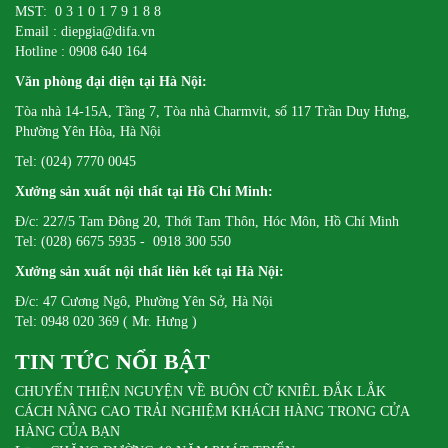
MST: 0 3 1 0 1 7 9 1 8 8
Email : diepgia@difa.vn
Hotline : 0908 640 164
Văn phòng đại diện tại Hà Nội:
Tòa nhà 14-15A, Tầng 7, Tòa nhà Charmvit, số 117 Trần Duy Hưng,
Phường Yên Hòa, Hà Nội
Tel: (024) 7770 0045
Xưởng sản xuất nội thất tại Hồ Chí Minh:
Đ/c: 227/5 Tam Đông 20, Thới Tam Thôn, Hóc Môn, Hồ Chí Minh
Tel: (028) 6675 5935 - 0918 300 550
Xưởng sản xuất nội thất liên kết tại Hà Nội:
Đ/c: 47 Cương Ngô, Phường Yên Sở, Hà Nội
Tel: 0948 020 369 ( Mr. Hưng )
TIN TỨC NỔI BẬT
CHUYẾN THIỆN NGUYỆN VỀ BUÔN CỮ KNIÊL ĐẮK LẮK
CÁCH NÂNG CAO TRẢI NGHIỆM KHÁCH HÀNG TRONG CỬA
HÀNG CỦA BẠN