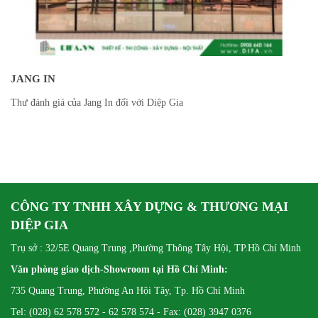
JANG IN
Thư đánh giá của Jang In đối với Diệp Gia
CÔNG TY TNHH XÂY DỰNG & THƯƠNG MẠI
DIỆP GIA
Trụ sở : 32/5E Quang Trung ,Phường Thông Tây Hội, TP.Hồ Chí Minh
Văn phòng giao dịch-Showroom tại Hồ Chí Minh:
735 Quang Trung, Phường An Hội Tây, Tp. Hồ Chí Minh
Tel: (028) 62 578 572 - 62 578 574 - Fax: (028) 3947 0376