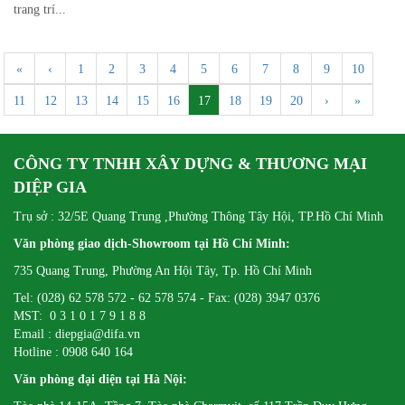
trang trí...
«
‹
1
2
3
4
5
6
7
8
9
10
11
12
13
14
15
16
17
18
19
20
›
»
CÔNG TY TNHH XÂY DỰNG & THƯƠNG MẠI
DIỆP GIA
Trụ sở : 32/5E Quang Trung ,Phường Thông Tây Hội, TP.Hồ Chí Minh
Văn phòng giao dịch-Showroom tại Hồ Chí Minh:
735 Quang Trung, Phường An Hội Tây, Tp. Hồ Chí Minh
Tel: (028) 62 578 572 - 62 578 574 - Fax: (028) 3947 0376
MST: 0 3 1 0 1 7 9 1 8 8
Email : diepgia@difa.vn
Hotline : 0908 640 164
Văn phòng đại diện tại Hà Nội: