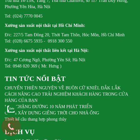
Tòa nhà 14-15A, Tầng 7, Tòa nhà Charmvit, số 117 Trần Duy Hưng,
Phường Yên Hòa, Hà Nội
Tel: (024) 7770 0045
Xưởng sản xuất nội thất tại Hồ Chí Minh:
Đ/c: 227/5 Tam Đông 20, Thới Tam Thôn, Hóc Môn, Hồ Chí Minh
Tel: (028) 6675 5935 - 0918 300 550
Xưởng sản xuất nội thất liên kết tại Hà Nội:
Đ/c: 47 Cương Ngô, Phường Yên Sở, Hà Nội
Tel: 0948 020 369 ( Mr. Hưng )
TIN TỨC NỔI BẬT
CHUYẾN THIỆN NGUYỆN VỀ BUÔN CỮ KNIÊL ĐẮK LẮK
CÁCH NÂNG CAO TRẢI NGHIỆM KHÁCH HÀNG TRONG CỬA
HÀNG CỦA BẠN
DIFA CHẶNG ĐƯỜNG 10 NĂM PHÁT TRIỂN
CÁCH XÂY DỰNG GIẾNG TRỜI CHO NHÀ ỐNG
Thiết kế cầu thang hợp phong thủy
DỊCH VỤ