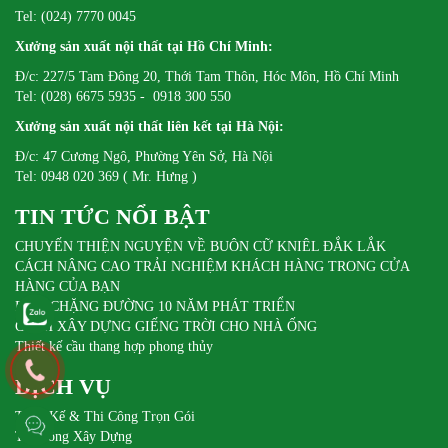
Tel: (024) 7770 0045
Xưởng sản xuất nội thất tại Hồ Chí Minh:
Đ/c: 227/5 Tam Đông 20, Thới Tam Thôn, Hóc Môn, Hồ Chí Minh
Tel: (028) 6675 5935 - 0918 300 550
Xưởng sản xuất nội thất liên kết tại Hà Nội:
Đ/c: 47 Cương Ngô, Phường Yên Sở, Hà Nội
Tel: 0948 020 369 ( Mr. Hưng )
TIN TỨC NỔI BẬT
CHUYẾN THIỆN NGUYỆN VỀ BUÔN CỮ KNIÊL ĐẮK LẮK
CÁCH NÂNG CAO TRẢI NGHIỆM KHÁCH HÀNG TRONG CỬA
HÀNG CỦA BẠN
DIFA CHẶNG ĐƯỜNG 10 NĂM PHÁT TRIỂN
CÁCH XÂY DỰNG GIẾNG TRỜI CHO NHÀ ỐNG
Thiết kế cầu thang hợp phong thủy
DỊCH VỤ
Thiết Kế & Thi Công Trọn Gói
Thi Công Xây Dựng