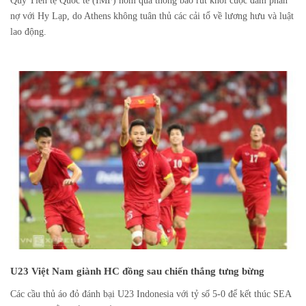
Quỹ Tiền tệ Quốc tế (IMF) hôm qua thông báo rút khỏi cuộc đàm phán
nợ với Hy Lạp, do Athens không tuân thủ các cải tổ về lương hưu và luật
lao động.
U23 Việt Nam giành HC đồng sau chiến thắng tưng bừng
Các cầu thủ áo đỏ đánh bại U23 Indonesia với tỷ số 5-0 để kết thúc SEA