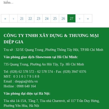
hiểm...
«
‹
21
22
23
24
25
26
27
›
»
CÔNG TY TNHH XÂY DỰNG & THƯƠNG MẠI
DIỆP GIA
Trụ sở : 32/5E Quang Trung ,Phường Thông Tây Hội, TP.Hồ Chí Minh
Văn phòng giao dịch-Showroom tại Hồ Chí Minh:
735 Quang Trung, Phường An Hội Tây, Tp. Hồ Chí Minh
Tel: (028) 62 578 572 - 62 578 574 - Fax: (028) 3947 0376
MST: 0 3 1 0 1 7 9 1 8 8
Email : diepgia@difa.vn
Hotline : 0908 640 164
Văn phòng đại diện tại Hà Nội:
Tòa nhà 14-15A, Tầng 7, Tòa nhà Charmvit, số 117 Trần Duy Hưng,
Phường Yên Hòa, Hà Nội